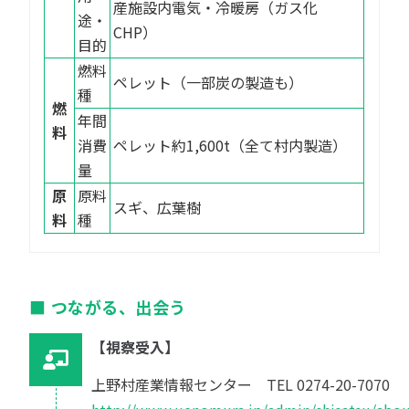
産施設内電気・冷暖房（ガス化
途・
CHP）
目的
燃料
ペレット（一部炭の製造も）
種
燃
年間
料
消費
ペレット約1,600t（全て村内製造）
量
原
原料
スギ、広葉樹
料
種
つながる、出会う
視察受入
上野村産業情報センター TEL 0274-20-7070