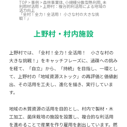
TOP
>
事例
>
森林事業体
,
小規模分散型熱利用
,
未
利用材活用
>
上野村：複合的利活用による地域の
活力向上
「全村！全力！全活用！ 小さな村の大きな挑
戦！」
上野村・村内施設
上野村では、「全村！全力！全活用！ 小さな村の
大きな挑戦！」をキャッチフレーズに、過疎への挑み
を経て、「自立」から、「持続」を目指し、一環とし
て、上野村の「地域資源ストック」の再評価と価値創
出、その活用を工夫し、進化を描き、実行していま
す。
地域の木質資源の活用を目的とし、村内で製材・木
工加工、菌床栽培の施設を設置し、複合的な利活用
を進めることで産業を作り雇用を創出しています。燃