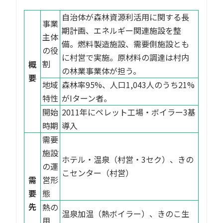
自治体が森林資源利活用に関する長
事業
期計画、エネルギー関連施設を整
主体
備。燃料製造施設、需要側施設とも
の役
に村営で実施。原材料の調達は村内
割
概
の林業事業体が担う。
要
地域
森林率95%、人口1,043人のうち21%
特性
がIターン者。
開始
2011年にペレット工場・ボイラー3基
時期
導入
需要
施設
ホテル・温泉（村営・3セク）、きの
の運
こセンター（村営）
需
営形
要
態
先
熱の
温泉加温（熱ボイラー）、きのこ生
用