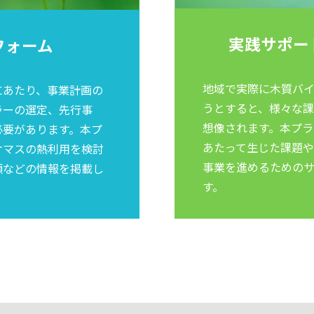
実践サポー
フォーム
地域で実際に木質バ
にあたり、事業計画の
うとすると、様々な
ラーの選定、先行事
想像されます。本プ
必要があります。本プ
あたって生じた課題
オマスの熱利用を検討
事業を進めるための
類などの情報を掲載し
す。